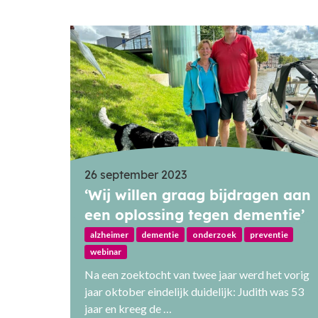
26 september 2023
‘Wij willen graag bijdragen aan
een oplossing tegen dementie’
alzheimer
dementie
onderzoek
preventie
webinar
Na een zoektocht van twee jaar werd het vorig
jaar oktober eindelijk duidelijk: Judith was 53
jaar en kreeg de …