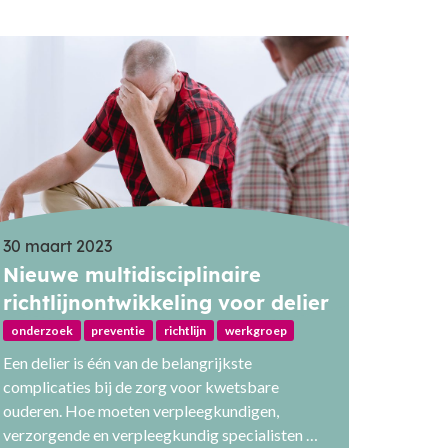
30 maart 2023
Nieuwe multidisciplinaire
richtlijnontwikkeling voor delier
onderzoek
preventie
richtlijn
werkgroep
Een delier is één van de belangrijkste
complicaties bij de zorg voor kwetsbare
ouderen. Hoe moeten verpleegkundigen,
verzorgende en verpleegkundig specialisten …