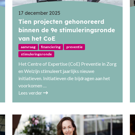
17 december 2025
Tien projecten gehonoreerd
binnen de 9e stimuleringsronde
van het CoE
aanvraag
financiering
preventie
stimuleringsronde
Het Centre of Expertise (CoE) Preventie in Zorg
en Welzijn stimuleert jaarlijks nieuwe
initiatieven. Initiatieven die bijdragen aan het
voorkomen …
Lees verder