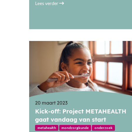
Lees verder
20 maart 2023
Kick-off: Project METAHEALTH
gaat vandaag van start
metahealth
mondzorgkunde
onderzoek