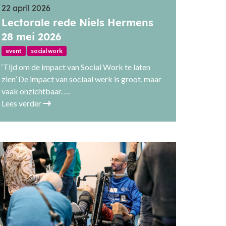
22 april 2026
Lectorale rede Niels Hermens
28 mei 2026
event
social work
‘Tijd om de impact van Social Work te laten
zien’ De impact van sociaal werk is groot, maar
vaak onzichtbaar. …
Lees verder