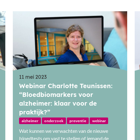
11 mei 2023
Webinar Charlotte Teunissen:
“Bloedbiomarkers voor
alzheimer: klaar voor de
praktijk?”
alzheimer
onderzoek
preventie
webinar
Wat kunnen we verwachten van de nieuwe
bloedtests om vast te stellen of iemand de