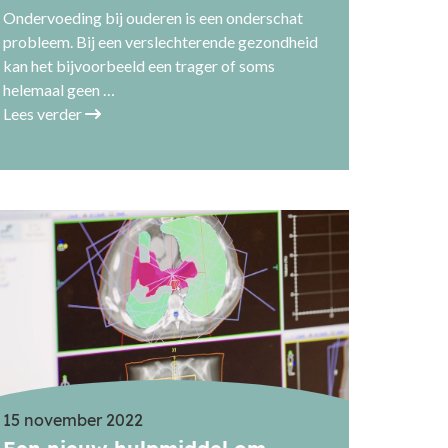
Ondervoeding bij ouderen is een onderschat
probleem. Bij een verslechterende gezondheid
kan het bijvoorbeeld een trager of soms
helemaal geen …
Lees verder
15 november 2022