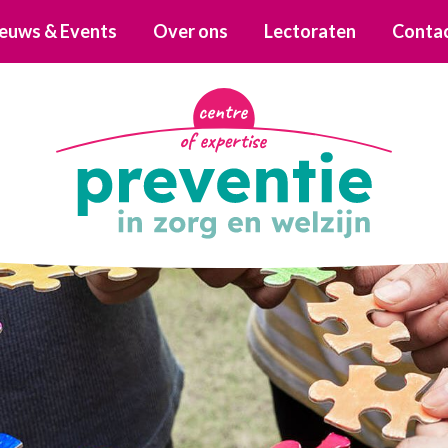
euws & Events
Over ons
Lectoraten
Conta