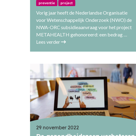
preventie
project
Vorig jaar heeft de Nederlandse Organisatie
voor Wetenschappelijk Onderzoek (NWO) de
NWA-ORC subsidieaanvraag voor het project
METAHEALTH gehonoreerd: een bedrag …
Lees verder
29 november 2022