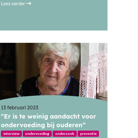
Lees verder
13 februari 2023
“Er is te weinig aandacht voor
ondervoeding bij ouderen”
interview
ondervoeding
onderzoek
preventie