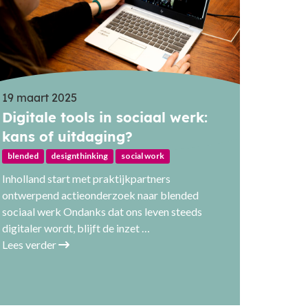
19 maart 2025
Digitale tools in sociaal werk:
kans of uitdaging?
blended
designthinking
social work
Inholland start met praktijkpartners
ontwerpend actieonderzoek naar blended
sociaal werk Ondanks dat ons leven steeds
digitaler wordt, blijft de inzet …
Lees verder