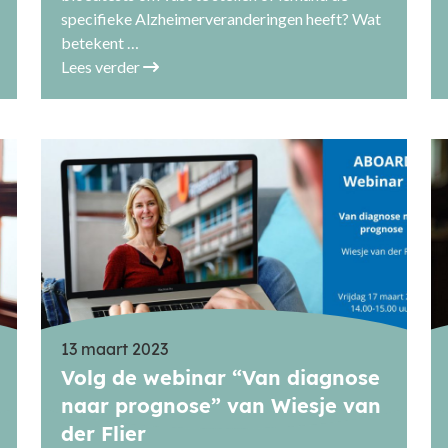
specifieke Alzheimerveranderingen heeft? Wat
betekent …
Lees verder
13 maart 2023
Volg de webinar “Van diagnose
naar prognose” van Wiesje van
der Flier