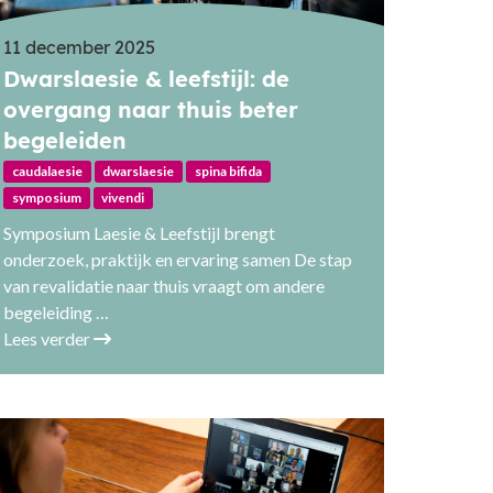
11 december 2025
Dwarslaesie & leefstijl: de
overgang naar thuis beter
begeleiden
caudalaesie
dwarslaesie
spina bifida
symposium
vivendi
Symposium Laesie & Leefstijl brengt
onderzoek, praktijk en ervaring samen De stap
van revalidatie naar thuis vraagt om andere
begeleiding …
Lees verder