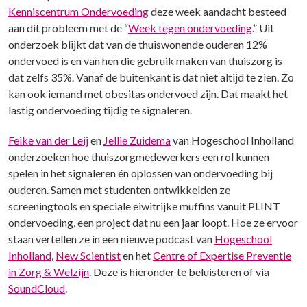
Kenniscentrum Ondervoeding
deze week aandacht besteed
aan dit probleem met de “
Week tegen ondervoeding
.” Uit
onderzoek blijkt dat van de thuiswonende ouderen 12%
ondervoed is en van hen die gebruik maken van thuiszorg is
dat zelfs 35%. Vanaf de buitenkant is dat niet altijd te zien. Zo
kan ook iemand met obesitas ondervoed zijn. Dat maakt het
lastig ondervoeding tijdig te signaleren.
Feike van der Leij
en
Jellie Zuidema
van Hogeschool Inholland
onderzoeken hoe thuiszorgmedewerkers een rol kunnen
spelen in het signaleren én oplossen van ondervoeding bij
ouderen. Samen met studenten ontwikkelden ze
screeningtools en speciale eiwitrijke muffins vanuit PLINT
ondervoeding, een project dat nu een jaar loopt. Hoe ze ervoor
staan vertellen ze in een nieuwe podcast van
Hogeschool
Inholland
,
New Scientist
en het
Centre of Expertise Preventie
in Zorg & Welzijn
. Deze is hieronder te beluisteren of via
SoundCloud
.