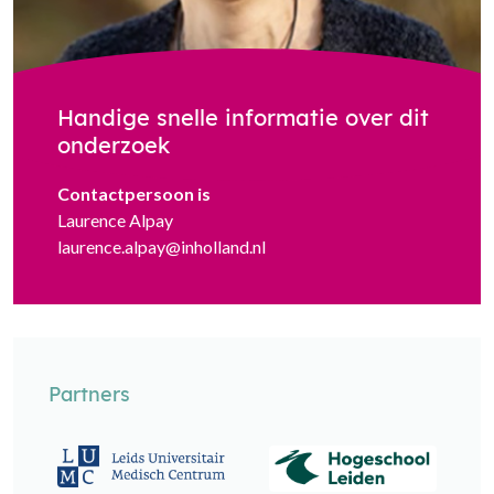
Handige snelle informatie over dit
onderzoek
Contactpersoon is
Laurence Alpay
laurence.alpay@inholland.nl
Partners