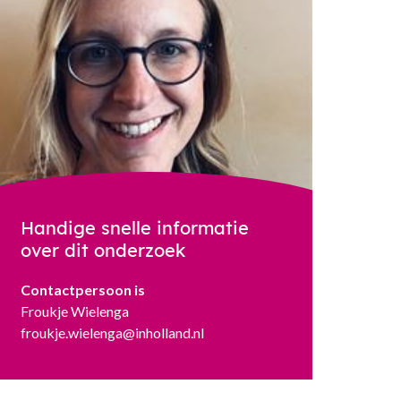
Handige snelle informatie
over dit onderzoek
Contactpersoon is
Froukje Wielenga
froukje.wielenga@inholland.nl