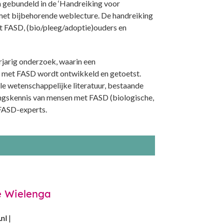
n gebundeld in de ‘Handreiking voor
met bijbehorende weblecture. De handreiking
t FASD, (bio/pleeg/adoptie)ouders en
jarig onderzoek, waarin een
 met FASD wordt ontwikkeld en getoetst.
e wetenschappelijke literatuur, bestaande
ringskennis van mensen met FASD (biologische,
 FASD-experts.
e Wielenga
nl
|