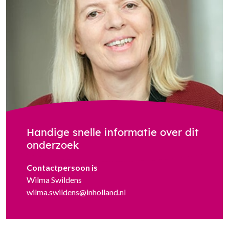
Handige snelle informatie over dit
onderzoek
Contactpersoon is
Wilma Swildens
wilma.swildens@inholland.nl