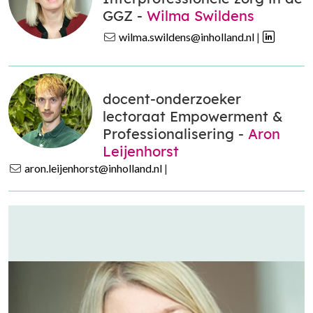
GGZ -
Wilma Swildens
wilma.swildens@inholland.nl
|
docent-onderzoeker
lectoraat Empowerment &
Professionalisering -
Aron
Leijenhorst
aron.leijenhorst@inholland.nl
|