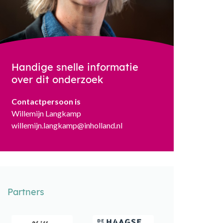
Handige snelle informatie
over dit onderzoek
Contactpersoon is
Willemijn Langkamp
willemijn.langkamp@inholland.nl
Partners