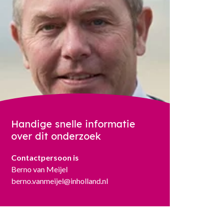
Handige snelle informatie
over dit onderzoek
Contactpersoon is
Berno van Meijel
berno.vanmeijel@inholland.nl