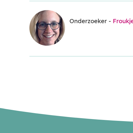
Onderzoeker -
Froukj