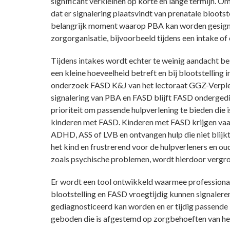
significant verkleinen op korte en lange termijn. O
dat er signalering plaatsvindt van prenatale bloots
belangrijk moment waarop PBA kan worden gesigna
zorgorganisatie, bijvoorbeeld tijdens een intake o
Tijdens intakes wordt echter te weinig aandacht b
een kleine hoeveelheid betreft en bij blootstelling in
onderzoek FASD K&J van het lectoraat GGZ-Verple
signalering van PBA en FASD blijft FASD ondergedi
prioriteit om passende hulpverlening te bieden die
kinderen met FASD. Kinderen met FASD krijgen vaak 
ADHD, ASS of LVB en ontvangen hulp die niet blijkt
het kind en frustrerend voor de hulpverleners en o
zoals psychische problemen, wordt hierdoor vergro
Er wordt een tool ontwikkeld waarmee professional
blootstelling en FASD vroegtijdig kunnen signaler
gediagnosticeerd kan worden en er tijdig passende
geboden die is afgestemd op zorgbehoeften van het 