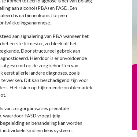
m te komen tot een diagnose is het van belang
telling aan alcohol (PBA) en FASD. Een
leerd is na binnenkomst bij een
f ontwikkelingsanamnese.
esteed aan signalering van PBA wanneer het
 het eerste trimester, zo bleek uit het
egkunde. Door structureel gebrek aan
agnosticeerd. Hierdoor is er onvoldoende
 is afgestemd op de zorgbehoeften van
eerst allerlei andere diagnoses, zoals
 te werken. Dit kan beschadigend zijn voor
uders. Het risico op bijkomende problematiek,
ot.
s van zorgorganisaties prenatale
en, waardoor FASD vroegtijdig
 begeleiding en behandeling kan worden
individuele kind en diens systeem.