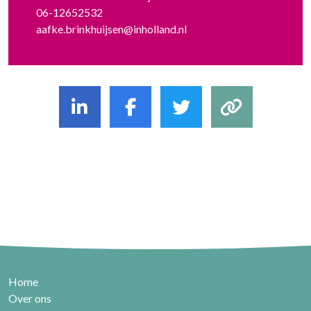
06-12652532
aafke.brinkhuijsen@inholland.nl
Home
Over ons